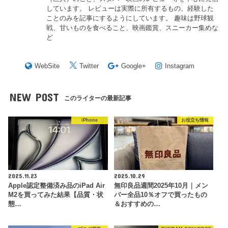
しています。 レビューは実際に所有するもの、経験した
ことのみを記事にするようにしています。 趣味は野球観
戦、甘いものを食べること、映画鑑賞、スニーカー集めな
ど
WebSite
Twitter
Google+
Instagram
NEW POST
このライターの最新記事
iPhone
お役立ち情報
2025.11.23
2025.10.29
Apple認定整備済み品のiPad Air
無印良品週間2025年10月｜メン
M2を買ってみた結果【品質・状
バー全品10％オフで買ったもの
態…
＆おすすめの…