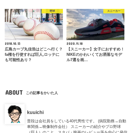
野球
スニーカー
2018.10.13
2020.11.18
広島カープ丸佳浩はどこへ行く？
【スニーカー】女子におすすめ！
fa権を行使すれば巨人,ロッテに
NIKEのかわいくてお洒落なモデ
も可能性あり？
ル7選を画…
ABOUT
この記事をかいた人
kuuichi
普段は会社員をしている40代男性です。 (病院勤務→自動
車関係→映像制作会社） スニーカーの紹介やプロ野球
（巨人）のこと、スタバ・映画のレビュー等を中心に発信