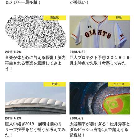
＆メジャー最多勝！
が美味い！
実践記
野球
2018.8.26
2018.9.24
音楽が体と心に与える影響！脳内
巨人プロテクト予想２０１８！９
再生される音楽を意識してみよ
月末時点で先取り考察してみた
う！
野球
ニュース
2019.4.29
2018.4.9
巨人中継ぎ2019｜崩壊寸前のリ
大谷翔平が凄すぎる！松井秀喜と
リーフ投手をどう補うか考えてみ
ダルビッシュ有を1人で超えうる
た！
超逸材！