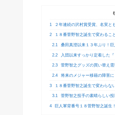
1
２年連続の沢村賞受賞、名実と
2
１８番菅野智之誕生で変わるこ
2.1
桑田真澄以来１３年ぶり！巨
2.2
入団以来すっかり定着した『
2.3
菅野智之グッズの買い替え需
2.4
将来のメジャー移籍の障害に
3
１８番菅野智之誕生で変わらな
3.1
菅野智之投手の素晴らしい投
4
巨人軍背番号１８菅野智之誕生