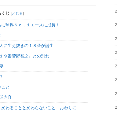
もくじ
[
とじる
]
もに球界Ｎｏ．１エースに成長！
と
人に生え抜きの１８番が誕生
１９番菅野智之』との別れ
要
？
いこと
球内容
！変わることと変わらないこと おわりに