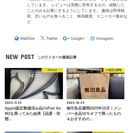
しています。 レビューは実際に所有するもの、経験した
ことのみを記事にするようにしています。 趣味は野球観
戦、甘いものを食べること、映画鑑賞、スニーカー集めな
ど
WebSite
Twitter
Google+
Instagram
NEW POST
このライターの最新記事
iPhone
お役立ち情報
2025.11.23
2025.10.29
Apple認定整備済み品のiPad Air
無印良品週間2025年10月｜メン
M2を買ってみた結果【品質・状
バー全品10％オフで買ったもの
態…
＆おすすめの…