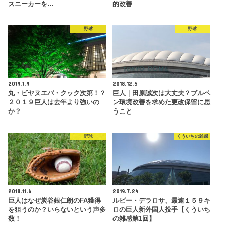
スニーカーを…
的改善
野球
野球
2019.1.9
2018.12.5
丸・ビヤヌエバ・クック次第！？
巨人｜田原誠次は大丈夫？ブルペ
２０１９巨人は去年より強いの
ン環境改善を求めた更改保留に思
か？
うこと
野球
くういちの雑感
2018.11.6
2019.7.24
巨人はなぜ炭谷銀仁朗のFA獲得
ルビー・デラロサ、最速１５９キ
を狙うのか？いらないという声多
ロの巨人新外国人投手【くういち
数！
の雑感第1回】