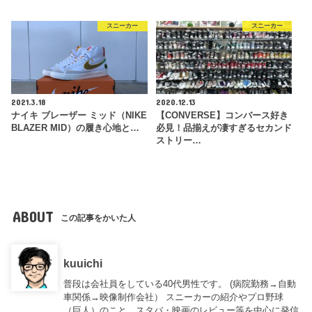
スニーカー
スニーカー
2021.3.18
2020.12.13
ナイキ ブレーザー ミッド（NIKE
【CONVERSE】コンバース好き
BLAZER MID）の履き心地と…
必見！品揃えが凄すぎるセカンド
ストリー…
ABOUT
この記事をかいた人
kuuichi
普段は会社員をしている40代男性です。 (病院勤務→自動
車関係→映像制作会社） スニーカーの紹介やプロ野球
（巨人）のこと、スタバ・映画のレビュー等を中心に発信