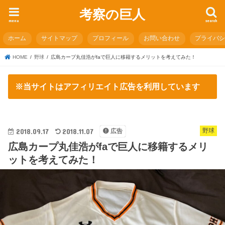
考察の巨人
menu
search
ホーム
サイトマップ
プロフィール
お問い合わせ
プライバ
HOME
野球
広島カープ丸佳浩がfaで巨人に移籍するメリットを考えてみた！
※当サイトはアフィリエイト広告を利用しています
2018.09.17
2018.11.07
野球
広告
広島カープ丸佳浩がfaで巨人に移籍するメリ
ットを考えてみた！