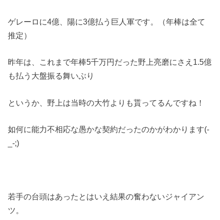
ゲレーロに4億、陽に3億払う巨人軍です。（年棒は全て
推定）
昨年は、これまで年棒5千万円だった野上亮磨にさえ1.5億
も払う大盤振る舞いぶり
というか、野上は当時の大竹よりも貰ってるんですね！
如何に能力不相応な愚かな契約だったのかがわかります(-
_-;)
若手の台頭はあったとはいえ結果の奮わないジャイアン
ツ。