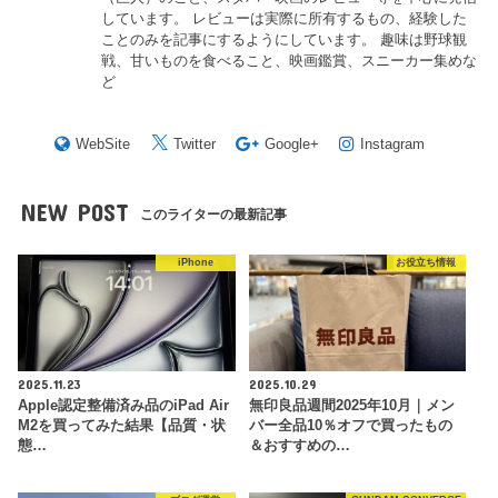
しています。 レビューは実際に所有するもの、経験した
ことのみを記事にするようにしています。 趣味は野球観
戦、甘いものを食べること、映画鑑賞、スニーカー集めな
ど
WebSite
Twitter
Google+
Instagram
NEW POST
このライターの最新記事
iPhone
お役立ち情報
2025.11.23
2025.10.29
Apple認定整備済み品のiPad Air
無印良品週間2025年10月｜メン
M2を買ってみた結果【品質・状
バー全品10％オフで買ったもの
態…
＆おすすめの…