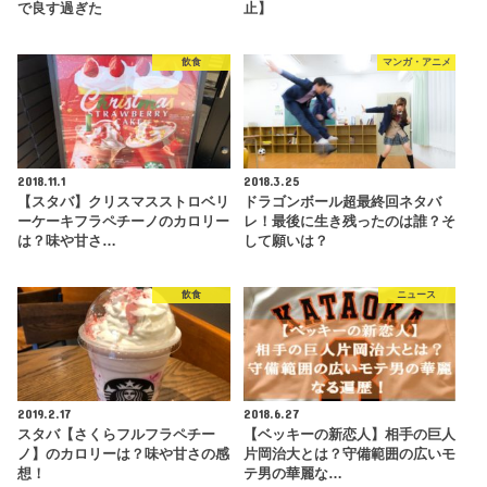
で良す過ぎた
止】
飲食
マンガ・アニメ
2018.11.1
2018.3.25
【スタバ】クリスマスストロベリ
ドラゴンボール超最終回ネタバ
ーケーキフラペチーノのカロリー
レ！最後に生き残ったのは誰？そ
は？味や甘さ…
して願いは？
飲食
ニュース
2019.2.17
2018.6.27
スタバ【さくらフルフラペチー
【ベッキーの新恋人】相手の巨人
ノ】のカロリーは？味や甘さの感
片岡治大とは？守備範囲の広いモ
想！
テ男の華麗な…