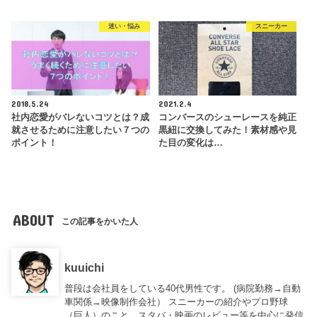
迷い・悩み
スニーカー
2018.5.24
2021.2.4
社内恋愛がバレないコツとは？成
コンバースのシューレースを純正
就させるために注意したい７つの
黒紐に交換してみた！素材感や見
ポイント！
た目の変化は…
ABOUT
この記事をかいた人
kuuichi
普段は会社員をしている40代男性です。 (病院勤務→自動
車関係→映像制作会社） スニーカーの紹介やプロ野球
（巨人）のこと、スタバ・映画のレビュー等を中心に発信