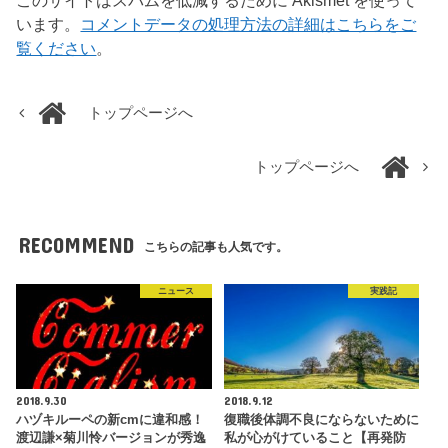
このサイトはスパムを低減するために Akismet を使って
います。
コメントデータの処理方法の詳細はこちらをご
覧ください
。
トップページへ
トップページへ
RECOMMEND
こちらの記事も人気です。
ニュース
実践記
2018.9.30
2018.9.12
ハヅキルーペの新cmに違和感！
復職後体調不良にならないために
渡辺謙×菊川怜バージョンが秀逸
私が心がけていること【再発防