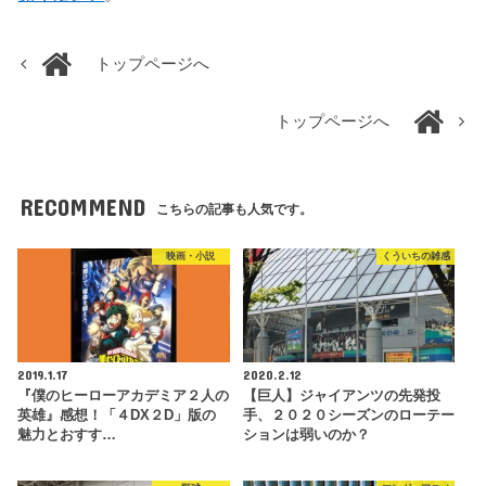
トップページへ
トップページへ
RECOMMEND
こちらの記事も人気です。
映画・小説
くういちの雑感
2019.1.17
2020.2.12
『僕のヒーローアカデミア２人の
【巨人】ジャイアンツの先発投
英雄』感想！「４DX２D」版の
手、２０２０シーズンのローテー
魅力とおすす…
ションは弱いのか？