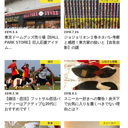
野球
マンガ・アニメ
2019.5.6
2018.7.26
東京ドームグッズ売り場【BALL
ジョジョリオン２巻ネタバレ考察
PARK STORE】巨人応援アイテ
と感想！東方家の狙いと【吉良吉
ム…
影】の謎
婚活
お役立ち情報
2018.3.10
2018.8.5
【婚活・恋活】フットサル恋活パ
スニーカー好きへの警告！炎天下
ーティーはアクティブな20代に
でお気に入りを履くべきでない理
おすすめです！
由とは？
飲食
スニーカー