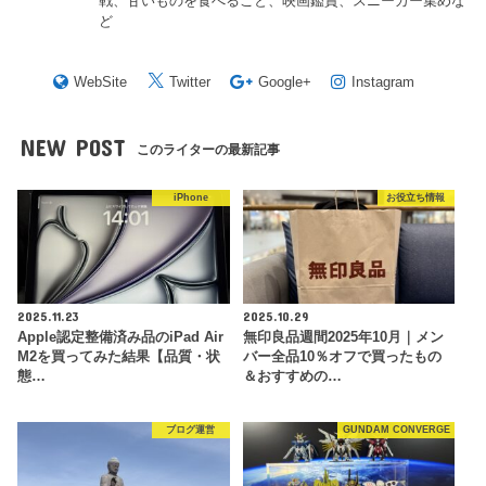
戦、甘いものを食べること、映画鑑賞、スニーカー集めな
ど
WebSite
Twitter
Google+
Instagram
NEW POST
このライターの最新記事
iPhone
お役立ち情報
2025.11.23
2025.10.29
Apple認定整備済み品のiPad Air
無印良品週間2025年10月｜メン
M2を買ってみた結果【品質・状
バー全品10％オフで買ったもの
態…
＆おすすめの…
ブログ運営
GUNDAM CONVERGE