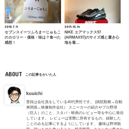
2018.7.11
2019.10.14
セブンスイーツふろまーじゅもこ
NIKE エアマックス97
のカロリー・価格・味は？食べた
(AIRMAX97)のサイズ感と履き心
感想！
地を着…
ABOUT
この記事をかいた人
kuuichi
普段は会社員をしている40代男性です。 (病院勤務→自動
車関係→映像制作会社） スニーカーの紹介やプロ野球
（巨人）のこと、スタバ・映画のレビュー等を中心に発信
しています。 レビューは実際に所有するもの、経験した
ことのみを記事にするようにしています。 趣味は野球観