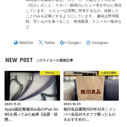
（巨人）のこと、スタバ・映画のレビュー等を中心に発信
しています。 レビューは実際に所有するもの、経験した
ことのみを記事にするようにしています。 趣味は野球観
戦、甘いものを食べること、映画鑑賞、スニーカー集めな
ど
WebSite
Twitter
Google+
Instagram
NEW POST
このライターの最新記事
iPhone
お役立ち情報
2025.11.23
2025.10.29
Apple認定整備済み品のiPad Air
無印良品週間2025年10月｜メン
M2を買ってみた結果【品質・状
バー全品10％オフで買ったもの
態…
＆おすすめの…