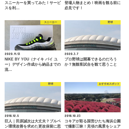
スニーカーを買ってみた！サービ
登場人物まとめ！映画を観る前に
スを利…
必見です！
スニーカー
野球
2020.11.13
2020.3.7
NIKE BY YOU（ナイキ バイ ユ
プロ野球は開幕できるのだろう
ー）デザイン作成から納品までの
か？無観客試合を観て思うこと
流…
野球
おすすめスポット
2018.12.5
2018.10.23
巨人｜田原誠次は大丈夫？ブルペ
コキアが彩る国営ひたち海浜公園
ン環境改善を求めた更改保留に思
で撮影三昧！見頃の風景をシェア