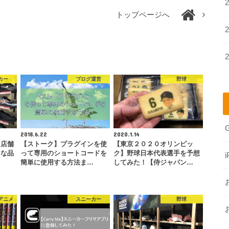
トップページへ
カー
ブログ運営
野球
2018.6.22
2020.1.14
ト店舗
【ストーク】プラグインを使
【東京２０２０オリンピッ
富な品
って専用のショートコードを
ク】野球日本代表選手を予想
i
…
簡単に使用する方法ま…
してみた！【侍ジャパン…
アニメ
スニーカー
野球