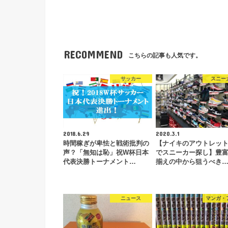
RECOMMEND
こちらの記事も人気です。
サッカー
スニー
2018.6.29
2020.3.1
時間稼ぎが卑怯と戦術批判の
【ナイキのアウトレッ
声？「無知は恥」祝W杯日本
でスニーカー探し】豊
代表決勝トーナメント…
揃えの中から狙うべき
ニュース
マンガ・