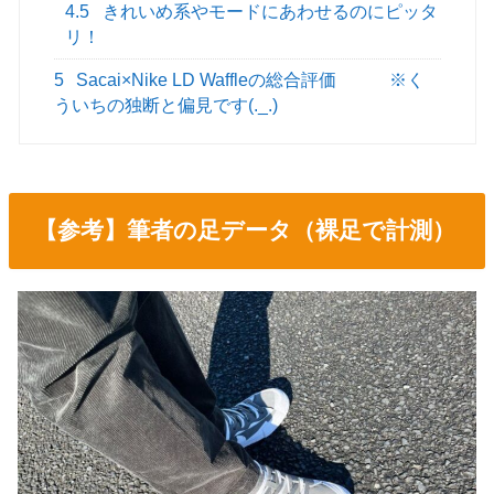
4.5
きれいめ系やモードにあわせるのにピッタ
リ！
5
Sacai×Nike LD Waffleの総合評価 ※く
ういちの独断と偏見です(._.)
【参考】筆者の足データ（裸足で計測）