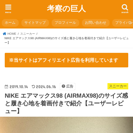
考察の巨人
menu
search
ホーム
サイトマップ
プロフィール
お問い合わせ
プライバ
HOME
スニーカー
NIKE エアマックス98 (AIRMAX98)のサイズ感と履き心地を着画付きで紹介【ユーザーレビュ
ー】
※当サイトはアフィリエイト広告を利用しています
2019.10.14
2024.06.16
スニーカー
広告
NIKE エアマックス98 (AIRMAX98)のサイズ感
と履き心地を着画付きで紹介【ユーザーレビ
ュー】