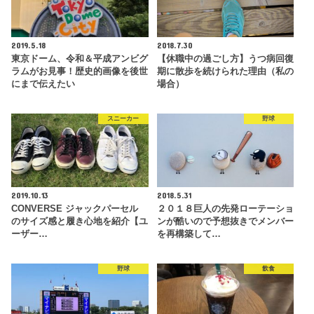
2019.5.18
2018.7.30
東京ドーム、令和＆平成アンビグ
【休職中の過ごし方】うつ病回復
ラムがお見事！歴史的画像を後世
期に散歩を続けられた理由（私の
にまで伝えたい
場合）
スニーカー
野球
2019.10.13
2018.5.31
CONVERSE ジャックパーセル
２０１８巨人の先発ローテーショ
のサイズ感と履き心地を紹介【ユ
ンが酷いので予想抜きでメンバー
ーザー…
を再構築して…
野球
飲食