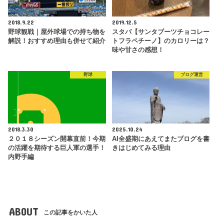
2018.9.22
2019.12.5
野球観戦｜屋外球場での持ち物を
スタバ【サンタブーツチョコレー
解説！おすすめ理由も併せて紹介
トフラペチーノ】のカロリーは？
味や甘さの感想！
野球
ブログ運営
2018.3.30
2025.10.24
２０１８シーズン開幕直前！今期
AI全盛期にあえてまたブログを書
の活躍を期待する巨人軍の選手！
きはじめてみる理由
内野手編
ABOUT
この記事をかいた人