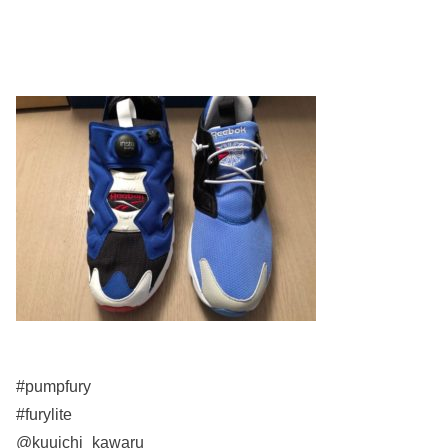
#pumpfury
#furylite
@kuuichi_kawaru