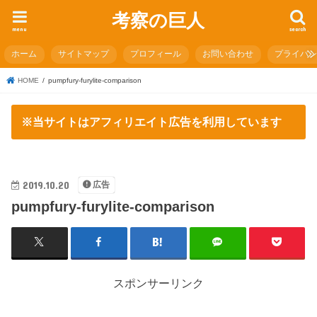
考察の巨人
menu
search
ホーム
サイトマップ
プロフィール
お問い合わせ
プライバ
HOME
pumpfury-furylite-comparison
※当サイトはアフィリエイト広告を利用しています
2019.10.20
広告
pumpfury-furylite-comparison
スポンサーリンク