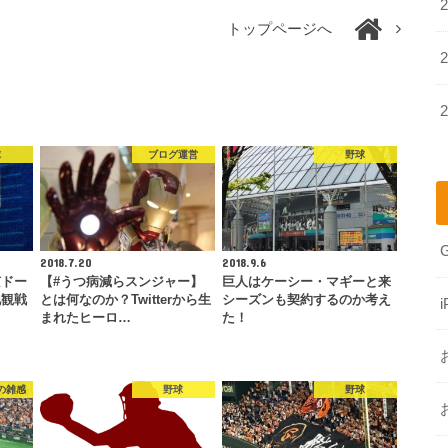
トップページへ
球
ブログ運営
野球
2018.7.20
2018.9.6
京ドー
【#うつ病減らスンジャー】
巨人はケーシー・マギーと来
地観戦
とは何なのか？Twitterから生
シーズンも契約するのか考え
i
まれたヒーロ…
た！
の雑感
野球
野球