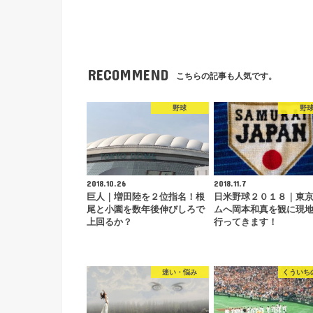
RECOMMEND
こちらの記事も人気です。
野球
野
2018.10.26
2018.11.7
巨人｜増田陸を２位指名！根
日米野球２０１８｜東
尾と小園を数年後伸びしろで
ムへ岡本和真を観に現
上回るか？
行ってきます！
迷い・悩み
くういち