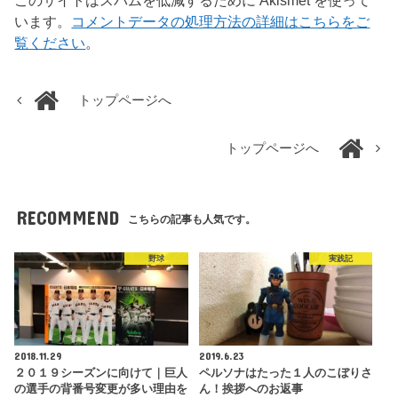
このサイトはスパムを低減するために Akismet を使って
います。
コメントデータの処理方法の詳細はこちらをご
覧ください
。
トップページへ
トップページへ
RECOMMEND
こちらの記事も人気です。
野球
実践記
2018.11.29
2019.6.23
２０１９シーズンに向けて｜巨人
ペルソナはたった１人のこぼりさ
の選手の背番号変更が多い理由を
ん！挨拶へのお返事