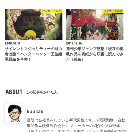
マンガ・アニメ
マンガ・アニメ
2018.10.11
2018.12.14
サイレントマジョリティーの能力
週刊少年ジャンプ感想！現在の掲
者は誰？ハンターハンター王位継
載作品を表紙から順番に読んでみ
承戦編を考察！
た（後編）
ABOUT
この記事をかいた人
kuuichi
普段は会社員をしている40代男性です。 (病院勤務→自動
車関係→映像制作会社） スニーカーの紹介やプロ野球
（巨人）のこと、スタバ・映画のレビュー等を中心に発信