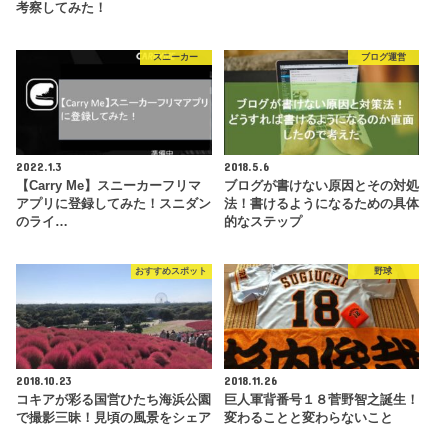
考察してみた！
スニーカー
ブログ運営
2022.1.3
2018.5.6
【Carry Me】スニーカーフリマ
ブログが書けない原因とその対処
アプリに登録してみた！スニダン
法！書けるようになるための具体
のライ…
的なステップ
おすすめスポット
野球
2018.10.23
2018.11.26
コキアが彩る国営ひたち海浜公園
巨人軍背番号１８菅野智之誕生！
で撮影三昧！見頃の風景をシェア
変わることと変わらないこと