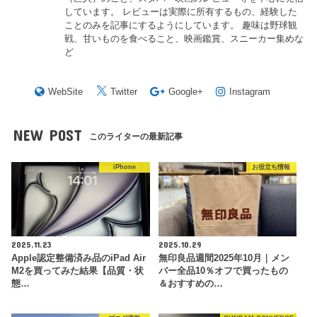
しています。 レビューは実際に所有するもの、経験した
ことのみを記事にするようにしています。 趣味は野球観
戦、甘いものを食べること、映画鑑賞、スニーカー集めな
ど
WebSite
Twitter
Google+
Instagram
NEW POST
このライターの最新記事
iPhone
お役立ち情報
2025.11.23
2025.10.29
Apple認定整備済み品のiPad Air
無印良品週間2025年10月｜メン
M2を買ってみた結果【品質・状
バー全品10％オフで買ったもの
態…
＆おすすめの…