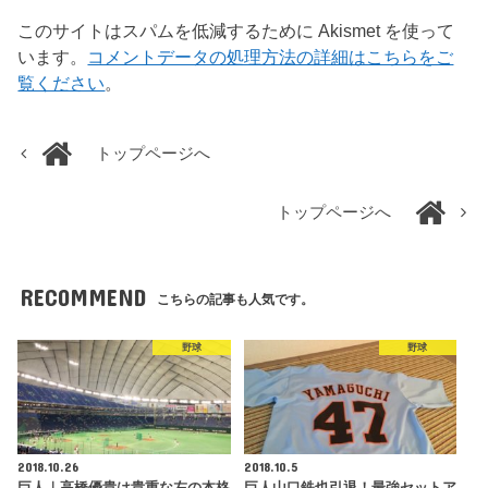
このサイトはスパムを低減するために Akismet を使って
います。
コメントデータの処理方法の詳細はこちらをご
覧ください
。
トップページへ
トップページへ
RECOMMEND
こちらの記事も人気です。
野球
野球
2018.10.26
2018.10.5
巨人｜高橋優貴は貴重な左の本格
巨人山口鉄也引退！最強セットア