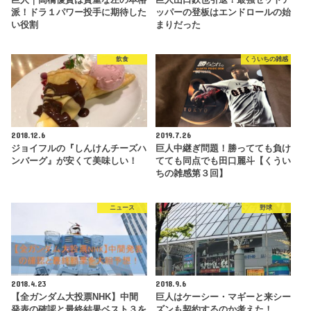
派！ドラ１パワー投手に期待した
ッパーの登板はエンドロールの始
い役割
まりだった
飲食
くういちの雑感
2018.12.6
2019.7.26
ジョイフルの『しんけんチーズハ
巨人中継ぎ問題！勝ってても負け
ンバーグ』が安くて美味しい！
てても同点でも田口麗斗【くうい
ちの雑感第３回】
ニュース
野球
2018.4.23
2018.9.6
【全ガンダム大投票NHK】中間
巨人はケーシー・マギーと来シー
発表の確認と最終結果ベスト３を
ズンも契約するのか考えた！