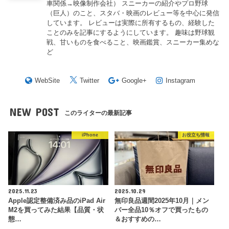
車関係→映像制作会社） スニーカーの紹介やプロ野球
（巨人）のこと、スタバ・映画のレビュー等を中心に発信
しています。 レビューは実際に所有するもの、経験した
ことのみを記事にするようにしています。 趣味は野球観
戦、甘いものを食べること、映画鑑賞、スニーカー集めな
ど
WebSite
Twitter
Google+
Instagram
NEW POST
このライターの最新記事
iPhone
お役立ち情報
2025.11.23
2025.10.29
Apple認定整備済み品のiPad Air
無印良品週間2025年10月｜メン
M2を買ってみた結果【品質・状
バー全品10％オフで買ったもの
態…
＆おすすめの…