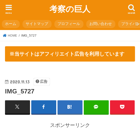
考察の巨人
menu
search
ホーム
サイトマップ
プロフィール
お問い合わせ
プライバ
HOME
IMG_5727
※当サイトはアフィリエイト広告を利用しています
2020.11.13
広告
IMG_5727
スポンサーリンク