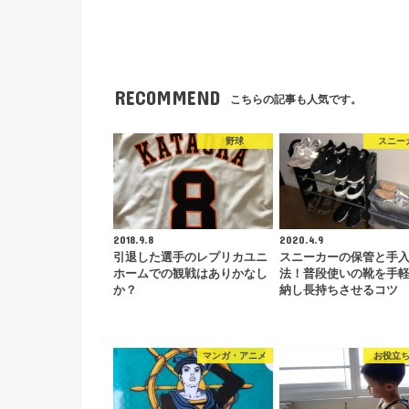
RECOMMEND
こちらの記事も人気です。
野球
スニー
2018.9.8
2020.4.9
引退した選手のレプリカユニ
スニーカーの保管と手
ホームでの観戦はありかなし
法！普段使いの靴を手
か？
納し長持ちさせるコツ
マンガ・アニメ
お役立