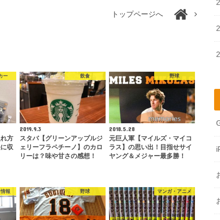
トップページへ
カー
飲食
野球
2019.9.3
2018.5.28
入れ方
スタバ【グリーンアップルジ
元巨人軍【マイルズ・マイコ
軽に収
ェリーフラペチーノ】のカロ
ラス】の思い出！目指せサイ
i
リーは？味や甘さの感想！
ヤング＆メジャー最多勝！
ち情報
野球
マンガ・アニメ