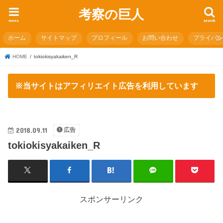
考察の巨人
menu
search
ホーム
サイトマップ
プロフィール
お問い合わせ
プライバ
HOME
tokiokisyakaiken_R
※当サイトはアフィリエイト広告を利用しています
2018.09.11
広告
tokiokisyakaiken_R
スポンサーリンク