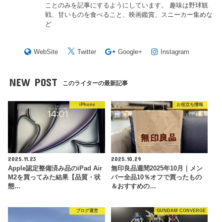
ことのみを記事にするようにしています。 趣味は野球観
戦、甘いものを食べること、映画鑑賞、スニーカー集めな
ど
WebSite
Twitter
Google+
Instagram
NEW POST
このライターの最新記事
iPhone
お役立ち情報
2025.11.23
2025.10.29
Apple認定整備済み品のiPad Air
無印良品週間2025年10月｜メン
M2を買ってみた結果【品質・状
バー全品10％オフで買ったもの
態…
＆おすすめの…
ブログ運営
GUNDAM CONVERGE