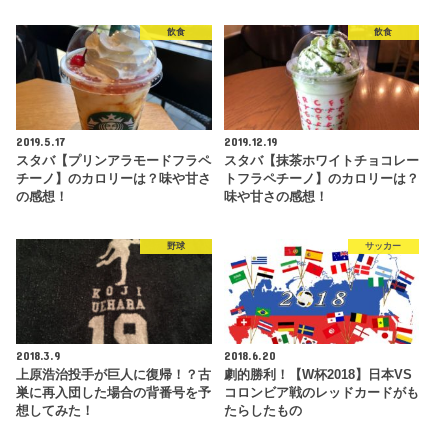
飲食
飲食
2019.5.17
2019.12.19
スタバ【プリンアラモードフラペ
スタバ【抹茶ホワイトチョコレー
チーノ】のカロリーは？味や甘さ
トフラペチーノ】のカロリーは？
の感想！
味や甘さの感想！
野球
サッカー
2018.3.9
2018.6.20
上原浩治投手が巨人に復帰！？古
劇的勝利！【W杯2018】日本VS
巣に再入団した場合の背番号を予
コロンビア戦のレッドカードがも
想してみた！
たらしたもの