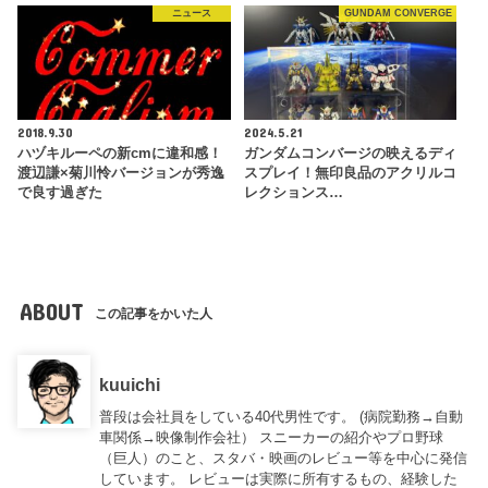
ニュース
GUNDAM CONVERGE
2018.9.30
2024.5.21
ハヅキルーペの新cmに違和感！
ガンダムコンバージの映えるディ
渡辺謙×菊川怜バージョンが秀逸
スプレイ！無印良品のアクリルコ
で良す過ぎた
レクションス…
ABOUT
この記事をかいた人
kuuichi
普段は会社員をしている40代男性です。 (病院勤務→自動
車関係→映像制作会社） スニーカーの紹介やプロ野球
（巨人）のこと、スタバ・映画のレビュー等を中心に発信
しています。 レビューは実際に所有するもの、経験した