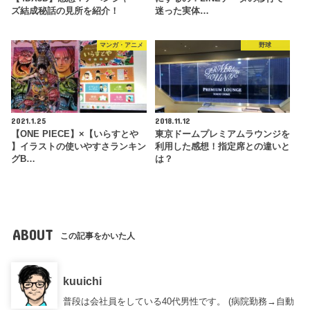
ズ結成秘話の見所を紹介！
迷った実体…
マンガ・アニメ
野球
2021.1.25
2018.11.12
【ONE PIECE】×【いらすとや
東京ドームプレミアムラウンジを
】イラストの使いやすさランキン
利用した感想！指定席との違いと
グB…
は？
ABOUT
この記事をかいた人
kuuichi
普段は会社員をしている40代男性です。 (病院勤務→自動