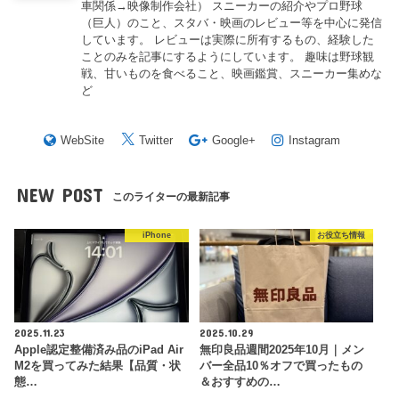
車関係→映像制作会社） スニーカーの紹介やプロ野球
（巨人）のこと、スタバ・映画のレビュー等を中心に発信
しています。 レビューは実際に所有するもの、経験した
ことのみを記事にするようにしています。 趣味は野球観
戦、甘いものを食べること、映画鑑賞、スニーカー集めな
ど
WebSite
Twitter
Google+
Instagram
NEW POST
このライターの最新記事
iPhone
お役立ち情報
2025.11.23
2025.10.29
Apple認定整備済み品のiPad Air
無印良品週間2025年10月｜メン
M2を買ってみた結果【品質・状
バー全品10％オフで買ったもの
態…
＆おすすめの…