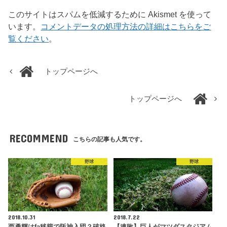
このサイトはスパムを低減するために Akismet を使って
います。
コメントデータの処理方法の詳細はこちらをご
覧ください
。
トップページへ
トップページへ
RECOMMEND
こちらの記事も人気です。
野球
野球
2018.10.31
2018.7.22
西勇輝はfa移籍で阪神入団？破格
【連敗】巨人がマツダスタジアム