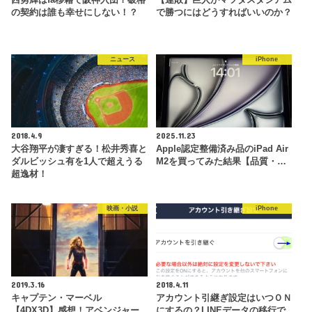
の契約は誰も幸せにしない！？
で勝つにはどうすればいいのか？
ニュース
iPhone
2018.4.9
2025.11.23
大谷翔平が凄すぎる！松井秀喜と
Apple認定整備済み品のiPad Air
ダルビッシュ有を1人で超えうる
M2を買ってみた結果【品質・…
超逸材！
映画・小説
iPhone
2019.3.16
2018.4.11
キャプテン・マーベル
アカウント引継ぎ設定はいつＯＮ
【4DX3D】感想！アベンジャー
にするの？LINEデータの移行で