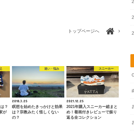
トップページへ
記
迷い・悩み
スニーカー
i
2018.3.25
2021.12.25
とは？
瞑想を始めたきっかけと効果
2021年購入スニーカー総まと
家が
は？宗教みたく怪しくない
め！着画付きレビューで振り
の？
返る全コレクション