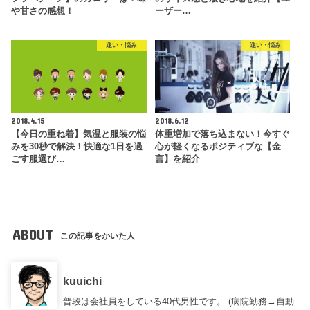
や甘さの感想！
ーザー…
迷い・悩み
迷い・悩み
2018.4.15
2018.6.12
【今日の重ね着】気温と服装の悩
体重増加で落ち込まない！今すぐ
みを30秒で解決！快適な1日を過
心が軽くなるポジティブな【金
ごす服選び…
言】を紹介
ABOUT
この記事をかいた人
kuuichi
普段は会社員をしている40代男性です。 (病院勤務→自動