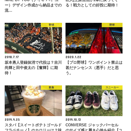
ー）デザイン作成から納品までの
る！戦力としての好投に期待！
流…
野球
野球
2018.7.17
2020.1.22
坂本勇人登録抹消で代役は？吉川
【プロ野球】ワンポイント禁止は
尚輝と田中俊太の【奮輝】に期
甚だナンセンス（悪手）だと思
待！
う。
飲食
スニーカー
2019.9.25
2019.10.13
スタバ【スイートポテトゴールド
CONVERSE ジャックパーセル
フラペチーノ】のカロリーは？味
のサイズ感と履き心地を紹介【ユ