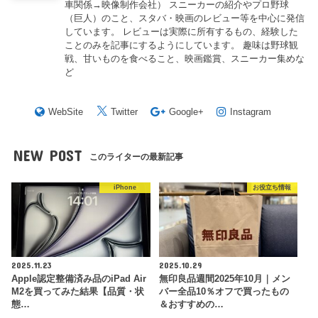
車関係→映像制作会社） スニーカーの紹介やプロ野球
（巨人）のこと、スタバ・映画のレビュー等を中心に発信
しています。 レビューは実際に所有するもの、経験した
ことのみを記事にするようにしています。 趣味は野球観
戦、甘いものを食べること、映画鑑賞、スニーカー集めな
ど
WebSite
Twitter
Google+
Instagram
NEW POST
このライターの最新記事
iPhone
お役立ち情報
2025.11.23
2025.10.29
Apple認定整備済み品のiPad Air
無印良品週間2025年10月｜メン
M2を買ってみた結果【品質・状
バー全品10％オフで買ったもの
態…
＆おすすめの…