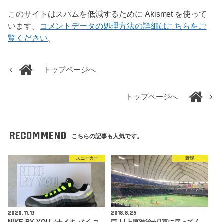
このサイトはスパムを低減するために Akismet を使って
います。
コメントデータの処理方法の詳細はこちらをご
覧ください
。
トップページへ
トップページへ
RECOMMEND
こちらの記事も人気です。
スニーカー
野球
2020.11.13
2018.8.25
NIKE BY YOU（ナイキ バイ ユ
巨人|上原浩治が1軍に戻ってく