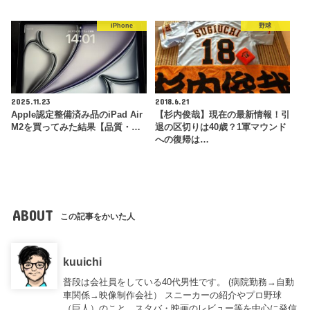
iPhone
野球
2025.11.23
2018.6.21
Apple認定整備済み品のiPad Air
【杉内俊哉】現在の最新情報！引
M2を買ってみた結果【品質・…
退の区切りは40歳？1軍マウンド
への復帰は…
ABOUT
この記事をかいた人
kuuichi
普段は会社員をしている40代男性です。 (病院勤務→自動
車関係→映像制作会社） スニーカーの紹介やプロ野球
（巨人）のこと、スタバ・映画のレビュー等を中心に発信