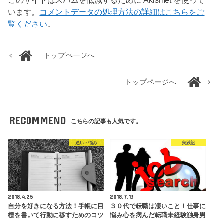
このサイトはスパムを低減するために Akismet を使って
います。
コメントデータの処理方法の詳細はこちらをご
覧ください
。
トップページへ
トップページへ
RECOMMEND
こちらの記事も人気です。
迷い・悩み
実践記
2018.4.25
2018.7.13
自分を好きになる方法！手帳に目
３０代で転職は凄いこと！仕事に
標を書いて行動に移すためのコツ
悩み心を病んだ転職未経験独身男