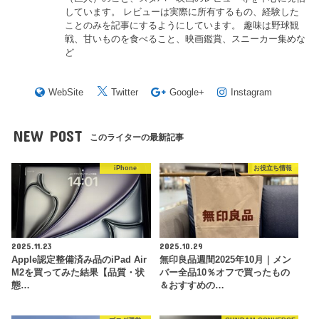
しています。 レビューは実際に所有するもの、経験した
ことのみを記事にするようにしています。 趣味は野球観
戦、甘いものを食べること、映画鑑賞、スニーカー集めな
ど
WebSite
Twitter
Google+
Instagram
NEW POST
このライターの最新記事
iPhone
お役立ち情報
2025.11.23
2025.10.29
Apple認定整備済み品のiPad Air
無印良品週間2025年10月｜メン
M2を買ってみた結果【品質・状
バー全品10％オフで買ったもの
態…
＆おすすめの…