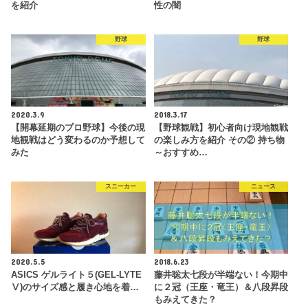
を紹介
性の闇
野球
野球
2020.3.9
2018.3.17
【開幕延期のプロ野球】今後の現
【野球観戦】初心者向け現地観戦
地観戦はどう変わるのか予想して
の楽しみ方を紹介 その② 持ち物
みた
～おすすめ…
スニーカー
ニュース
2020.5.5
2018.6.23
ASICS ゲルライト５(GEL-LYTE
藤井聡太七段が半端ない！今期中
Ⅴ)のサイズ感と履き心地を着…
に２冠（王座・竜王）＆八段昇段
もみえてきた？