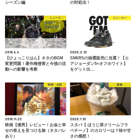
シーズン編
の対処法！
ニュース
スニーカー
2018.6.4
2020.2.15
【ひょっこりはん】ネタのBGM
SNKRSの抽選販売に当選！【エ
変更問題！著作権侵害と今後の活
アジョーダン5×オフホワイト】
動への影響を考察
をゲット出…
映画・小説
飲食
2018.11.22
2020.1.10
映画【億男】レビュー！お金と幸
スタバ【 ほうじ茶クリームフラ
せの答えを見つける旅（ネタバレ
ペチーノ】のカロリーは？味や甘
あり）
さの感想！