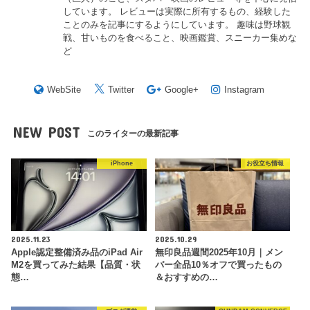
しています。 レビューは実際に所有するもの、経験した
ことのみを記事にするようにしています。 趣味は野球観
戦、甘いものを食べること、映画鑑賞、スニーカー集めな
ど
WebSite
Twitter
Google+
Instagram
NEW POST
このライターの最新記事
iPhone
お役立ち情報
2025.11.23
2025.10.29
Apple認定整備済み品のiPad Air
無印良品週間2025年10月｜メン
M2を買ってみた結果【品質・状
バー全品10％オフで買ったもの
態…
＆おすすめの…