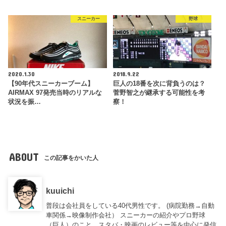
スニーカー
野球
2020.1.30
2018.9.22
【90年代スニーカーブーム】
巨人の18番を次に背負うのは？
AIRMAX 97発売当時のリアルな
菅野智之が継承する可能性を考
状況を振…
察！
ABOUT
この記事をかいた人
kuuichi
普段は会社員をしている40代男性です。 (病院勤務→自動
車関係→映像制作会社） スニーカーの紹介やプロ野球
（巨人）のこと、スタバ・映画のレビュー等を中心に発信