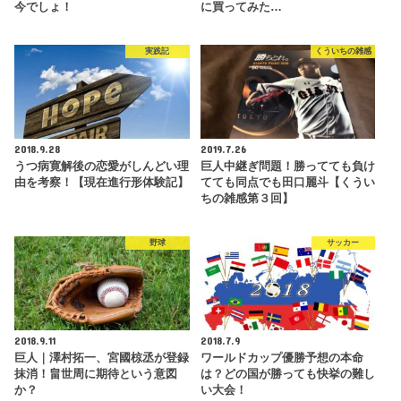
今でしょ！
に買ってみた…
実践記
くういちの雑感
2018.9.28
2019.7.26
うつ病寛解後の恋愛がしんどい理
巨人中継ぎ問題！勝ってても負け
由を考察！【現在進行形体験記】
てても同点でも田口麗斗【くうい
ちの雑感第３回】
野球
サッカー
2018.9.11
2018.7.9
巨人｜澤村拓一、宮國椋丞が登録
ワールドカップ優勝予想の本命
抹消！畠世周に期待という意図
は？どの国が勝っても快挙の難し
か？
い大会！