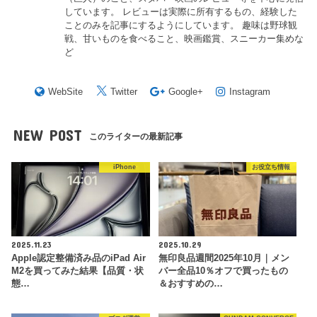
しています。 レビューは実際に所有するもの、経験した
ことのみを記事にするようにしています。 趣味は野球観
戦、甘いものを食べること、映画鑑賞、スニーカー集めな
ど
WebSite
Twitter
Google+
Instagram
NEW POST
このライターの最新記事
iPhone
お役立ち情報
2025.11.23
2025.10.29
Apple認定整備済み品のiPad Air
無印良品週間2025年10月｜メン
M2を買ってみた結果【品質・状
バー全品10％オフで買ったもの
態…
＆おすすめの…