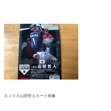
ＳＪ０４山田哲人カード画像