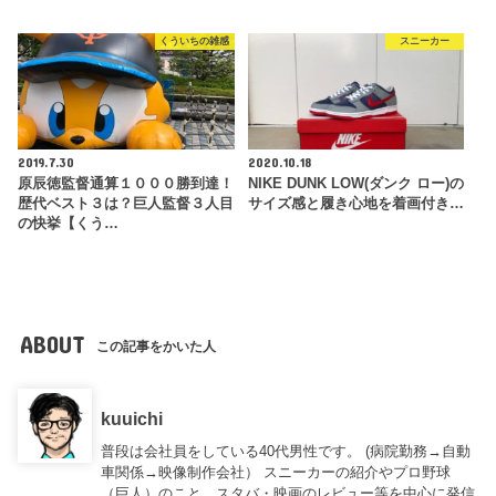
くういちの雑感
スニーカー
2019.7.30
2020.10.18
原辰徳監督通算１０００勝到達！
NIKE DUNK LOW(ダンク ロー)の
歴代ベスト３は？巨人監督３人目
サイズ感と履き心地を着画付き…
の快挙【くう…
ABOUT
この記事をかいた人
kuuichi
普段は会社員をしている40代男性です。 (病院勤務→自動
車関係→映像制作会社） スニーカーの紹介やプロ野球
（巨人）のこと、スタバ・映画のレビュー等を中心に発信