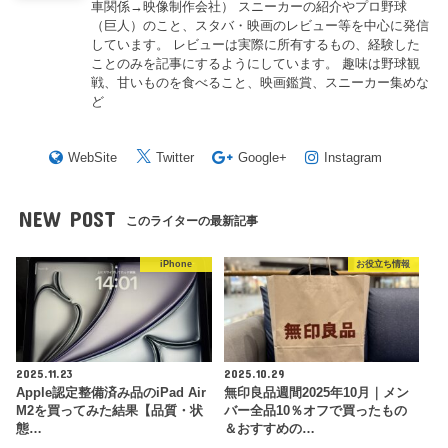
車関係→映像制作会社） スニーカーの紹介やプロ野球
（巨人）のこと、スタバ・映画のレビュー等を中心に発信
しています。 レビューは実際に所有するもの、経験した
ことのみを記事にするようにしています。 趣味は野球観
戦、甘いものを食べること、映画鑑賞、スニーカー集めな
ど
WebSite
Twitter
Google+
Instagram
NEW POST
このライターの最新記事
iPhone
お役立ち情報
2025.11.23
2025.10.29
Apple認定整備済み品のiPad Air
無印良品週間2025年10月｜メン
M2を買ってみた結果【品質・状
バー全品10％オフで買ったもの
態…
＆おすすめの…