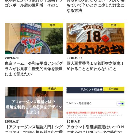
ゴンボール超の違和感 その１
ちていて辛いときに少しだけ楽に
なる方法
野球
野球
2019.5.18
2018.11.26
東京ドーム、令和＆平成アンビグ
巨人軍背番号１８菅野智之誕生！
ラムがお見事！歴史的画像を後世
変わることと変わらないこと
にまで伝えたい
実践記
iPhone
2018.6.21
2018.4.11
【アフォーダンス理論入門】シグ
アカウント引継ぎ設定はいつＯＮ
ニファイアでやる気を引き出す環
にするの？LINEデータの移行で