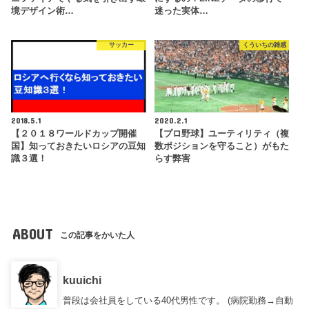
境デザイン術…
迷った実体…
サッカー
くういちの雑感
2018.5.1
2020.2.1
【２０１８ワールドカップ開催
【プロ野球】ユーティリティ（複
国】知っておきたいロシアの豆知
数ポジションを守ること）がもた
識３選！
らす弊害
ABOUT
この記事をかいた人
kuuichi
普段は会社員をしている40代男性です。 (病院勤務→自動