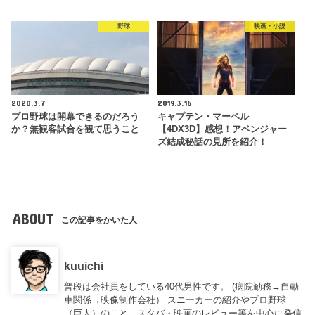
野球
映画・小説
2020.3.7
2019.3.16
プロ野球は開幕できるのだろう
キャプテン・マーベル
か？無観客試合を観て思うこと
【4DX3D】感想！アベンジャー
ズ結成秘話の見所を紹介！
ABOUT
この記事をかいた人
kuuichi
普段は会社員をしている40代男性です。 (病院勤務→自動
車関係→映像制作会社） スニーカーの紹介やプロ野球
（巨人）のこと、スタバ・映画のレビュー等を中心に発信