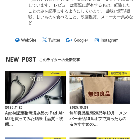
しています。 レビューは実際に所有するもの、経験した
ことのみを記事にするようにしています。 趣味は野球観
戦、甘いものを食べること、映画鑑賞、スニーカー集めな
ど
WebSite
Twitter
Google+
Instagram
NEW POST
このライターの最新記事
iPhone
お役立ち情報
2025.11.23
2025.10.29
Apple認定整備済み品のiPad Air
無印良品週間2025年10月｜メン
M2を買ってみた結果【品質・状
バー全品10％オフで買ったもの
態…
＆おすすめの…