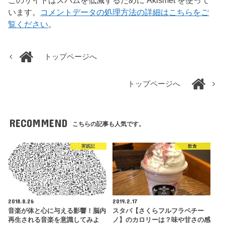
このサイトはスパムを低減するために Akismet を使って
います。
コメントデータの処理方法の詳細はこちらをご
覧ください
。
トップページへ
トップページへ
RECOMMEND
こちらの記事も人気です。
実践記
飲食
2018.8.26
2019.2.17
音楽が体と心に与える影響！脳内
スタバ【さくらフルフラペチー
再生される音楽を意識してみよ
ノ】のカロリーは？味や甘さの感