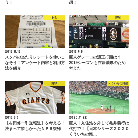
う！
想！
飲食
野球
2018.11.18
2018.9.8
スタバの当たりレシートを使いこ
巨人ゲレーロの適正打順は？
なそう！アンケート内容と利用方
2019シーズンも在籍濃厚のため
法を紹介
考えた
野球
くういちの雑感
2018.8.3
2020.11.22
【村田修一引退報道】を考える！
巨人｜丸佳浩を外して亀井義行は
決まって欲しかったＮＰＢ復帰
代打で！【日本シリーズ２０２０
くういちの雑…