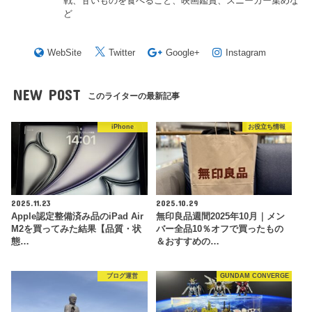
戦、甘いものを食べること、映画鑑賞、スニーカー集めな
ど
WebSite
Twitter
Google+
Instagram
NEW POST
このライターの最新記事
iPhone
お役立ち情報
2025.11.23
2025.10.29
Apple認定整備済み品のiPad Air
無印良品週間2025年10月｜メン
M2を買ってみた結果【品質・状
バー全品10％オフで買ったもの
態…
＆おすすめの…
ブログ運営
GUNDAM CONVERGE