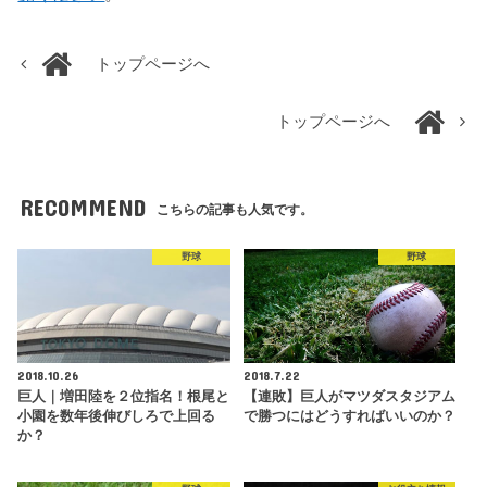
トップページへ
トップページへ
RECOMMEND
こちらの記事も人気です。
野球
野球
2018.10.26
2018.7.22
巨人｜増田陸を２位指名！根尾と
【連敗】巨人がマツダスタジアム
小園を数年後伸びしろで上回る
で勝つにはどうすればいいのか？
か？