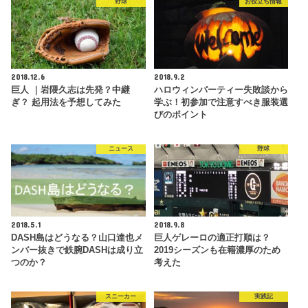
野球
お役立ち情報
2018.12.6
2018.9.2
巨人 ｜岩隈久志は先発？中継
ハロウィンパーティー失敗談から
ぎ？ 起用法を予想してみた
学ぶ！初参加で注意すべき服装選
びのポイント
ニュース
野球
2018.5.1
2018.9.8
DASH島はどうなる？山口達也メ
巨人ゲレーロの適正打順は？
ンバー抜きで鉄腕DASHは成り立
2019シーズンも在籍濃厚のため
つのか？
考えた
スニーカー
実践記