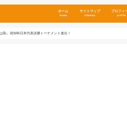
ホーム
サイトマップ
プロフィ
home
sitemap
profile
は恥」祝W杯日本代表決勝トーナメント進出！