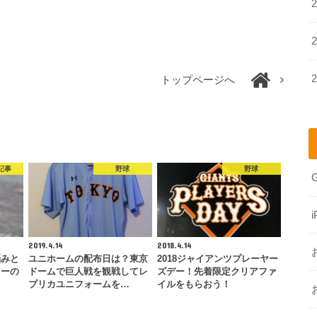
トップページへ
記事
野球
野球
i
2019.4.14
2018.4.14
悩みと
ユニホームの配布日は？東京
2018ジャイアンツプレーヤー
リーの
ドームで巨人戦を観戦してレ
ズデー！先着限定クリアファ
プリカユニフォームを…
イルをもらおう！