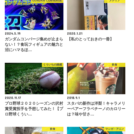
GUNDAM CONVERGE
メディア
2024.5.19
2020.1.21
ガンダムコンバージ集めが止まら
【私のとっておきの一冊】
ない！？食玩フィギュアの魅力と
沼にハマるほ…
くういちの雑感
飲食
2020.11.17
2018.9.1
プロ野球２０２０シーズンの沢村
スタバの新作は洋梨！キャラメリ
賞受賞投手を予想してみた！【プ
ーペアーフラペチーノのカロリー
ロ野球くうい…
は？味や甘さ…
飲食
マンガ・アニメ