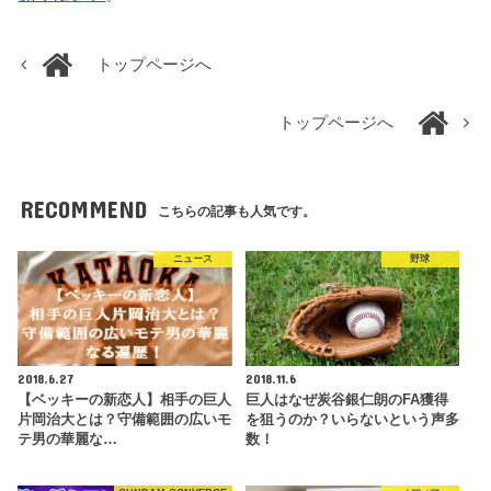
トップページへ
トップページへ
RECOMMEND
こちらの記事も人気です。
ニュース
野球
2018.6.27
2018.11.6
【ベッキーの新恋人】相手の巨人
巨人はなぜ炭谷銀仁朗のFA獲得
片岡治大とは？守備範囲の広いモ
を狙うのか？いらないという声多
テ男の華麗な…
数！