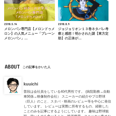
2018.5.14
2018.8.9
メロンパン専門店【メロンドゥメ
ジョジョリオン１３巻ネタバレ考
ロン】の人気メニュー「プレーン
察と感想！明かされた謎【東方定
メロンパン」…
助】の正体が…
ABOUT
この記事をかいた人
kuuichi
普段は会社員をしている40代男性です。 (病院勤務→自動
車関係→映像制作会社） スニーカーの紹介やプロ野球
（巨人）のこと、スタバ・映画のレビュー等を中心に発信
しています。 レビューは実際に所有するもの、経験した
ことのみを記事にするようにしています。 趣味は野球観