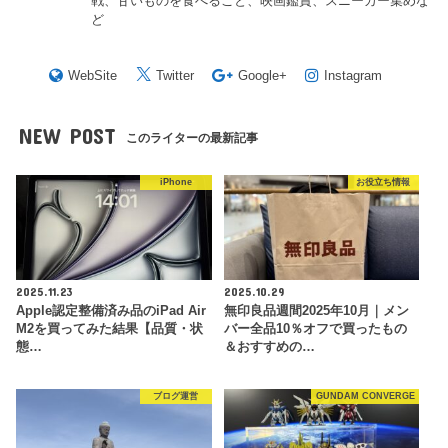
戦、甘いものを食べること、映画鑑賞、スニーカー集めな
ど
WebSite
Twitter
Google+
Instagram
NEW POST
このライターの最新記事
iPhone
お役立ち情報
2025.11.23
2025.10.29
Apple認定整備済み品のiPad Air
無印良品週間2025年10月｜メン
M2を買ってみた結果【品質・状
バー全品10％オフで買ったもの
態…
＆おすすめの…
ブログ運営
GUNDAM CONVERGE