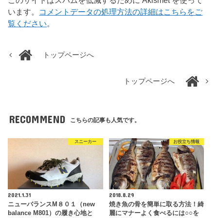
このサイトはスパムを低減するために Akismet を使って
います。
コメントデータの処理方法の詳細はこちらをご
覧ください
。
トップページへ
トップページへ
RECOMMEND
こちらの記事も人気です。
スニーカー
お役立ち情報
2021.1.31
2018.8.29
ニューバランスM８０１（new
焼き魚の骨を簡単に取る方法！綺
balance M801）の履き心地と
麗にマナーよく食べるには○○を