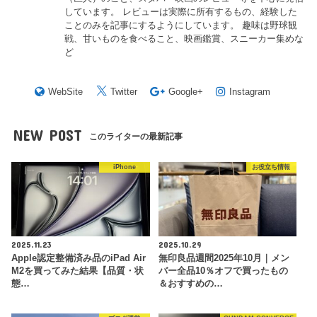
しています。 レビューは実際に所有するもの、経験した
ことのみを記事にするようにしています。 趣味は野球観
戦、甘いものを食べること、映画鑑賞、スニーカー集めな
ど
WebSite
Twitter
Google+
Instagram
NEW POST
このライターの最新記事
iPhone
お役立ち情報
2025.11.23
2025.10.29
Apple認定整備済み品のiPad Air
無印良品週間2025年10月｜メン
M2を買ってみた結果【品質・状
バー全品10％オフで買ったもの
態…
＆おすすめの…