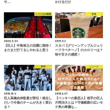
サ…
かけるだけ
くういちの雑感
飲食
2020.2.24
2019.9.3
【巨人】中島裕之の活躍に期待！
スタバ【グリーンアップルジェリ
まだまだ打てるしやれると思う
ーフラペチーノ】のカロリーは？
味や甘さの感想！
野球
ニュース
2018.10.4
2018.6.27
巨人高橋由伸監督が辞任！後任し
【ベッキーの新恋人】相手の巨人
だいで今後のチームが大きく変わ
片岡治大とは？守備範囲の広いモ
る？
テ男の華麗な…