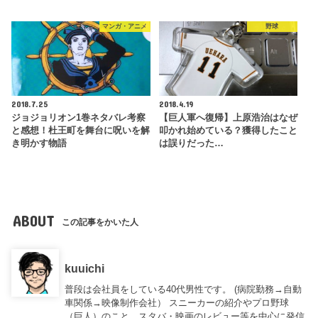
マンガ・アニメ
野球
2018.7.25
2018.4.19
ジョジョリオン1巻ネタバレ考察
【巨人軍へ復帰】上原浩治はなぜ
と感想！杜王町を舞台に呪いを解
叩かれ始めている？獲得したこと
き明かす物語
は誤りだった…
ABOUT
この記事をかいた人
kuuichi
普段は会社員をしている40代男性です。 (病院勤務→自動
車関係→映像制作会社） スニーカーの紹介やプロ野球
（巨人）のこと、スタバ・映画のレビュー等を中心に発信