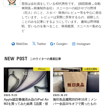
普段は会社員をしている40代男性です。 (病院勤務→自動
車関係→映像制作会社） スニーカーの紹介やプロ野球
（巨人）のこと、スタバ・映画のレビュー等を中心に発信
しています。 レビューは実際に所有するもの、経験した
ことのみを記事にするようにしています。 趣味は野球観
戦、甘いものを食べること、映画鑑賞、スニーカー集めな
ど
WebSite
Twitter
Google+
Instagram
NEW POST
このライターの最新記事
iPhone
お役立ち情報
2025.11.23
2025.10.29
Apple認定整備済み品のiPad Air
無印良品週間2025年10月｜メン
M2を買ってみた結果【品質・状
バー全品10％オフで買ったもの