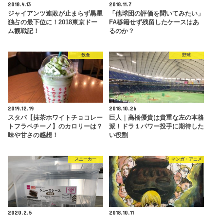
2018.4.13
2018.11.7
ジャイアンツ連敗が止まらず黒星
「他球団の評価を聞いてみたい」
独占の最下位に！2018東京ドー
FA移籍せず残留したケースはあ
ム観戦記！
るのか？
飲食
野球
2019.12.19
2018.10.26
スタバ【抹茶ホワイトチョコレー
巨人｜高橋優貴は貴重な左の本格
トフラペチーノ】のカロリーは？
派！ドラ１パワー投手に期待した
味や甘さの感想！
い役割
スニーカー
マンガ・アニメ
2020.2.5
2018.10.11