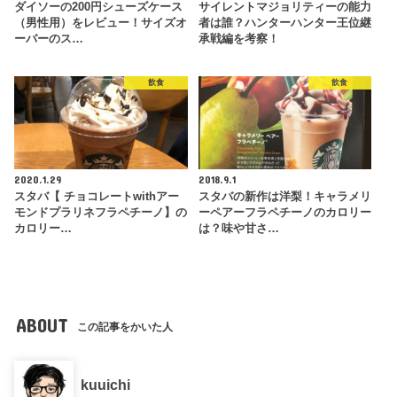
ダイソーの200円シューズケース
サイレントマジョリティーの能力
（男性用）をレビュー！サイズオ
者は誰？ハンターハンター王位継
ーバーのス…
承戦編を考察！
飲食
飲食
2020.1.29
2018.9.1
スタバ【 チョコレートwithアー
スタバの新作は洋梨！キャラメリ
モンドプラリネフラペチーノ】の
ーペアーフラペチーノのカロリー
カロリー…
は？味や甘さ…
ABOUT
この記事をかいた人
kuuichi