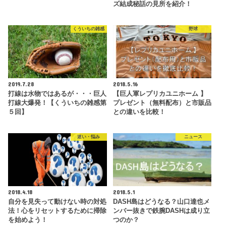
ズ結成秘話の見所を紹介！
くういちの雑感
野球
2019.7.28
2018.5.16
打線は水物ではあるが・・・巨人
【巨人軍レプリカユニホーム 】
打線大爆発！【くういちの雑感第
プレゼント（無料配布）と市販品
５回】
との違いを比較！
迷い・悩み
ニュース
2018.4.18
2018.5.1
自分を見失って動けない時の対処
DASH島はどうなる？山口達也メ
法！心をリセットするために掃除
ンバー抜きで鉄腕DASHは成り立
を始めよう！
つのか？