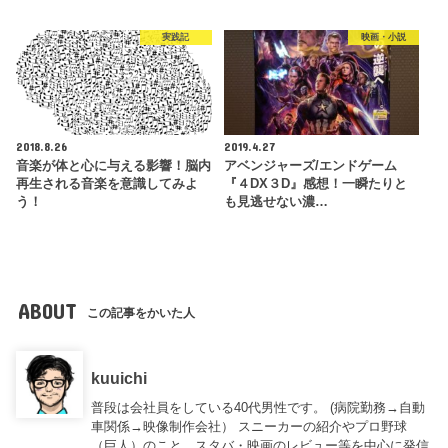
実践記
映画・小説
2018.8.26
2019.4.27
音楽が体と心に与える影響！脳内
アベンジャーズ/エンドゲーム
再生される音楽を意識してみよ
『４DX３D』感想！一瞬たりと
う！
も見逃せない濃…
ABOUT
この記事をかいた人
kuuichi
普段は会社員をしている40代男性です。 (病院勤務→自動
車関係→映像制作会社） スニーカーの紹介やプロ野球
（巨人）のこと、スタバ・映画のレビュー等を中心に発信