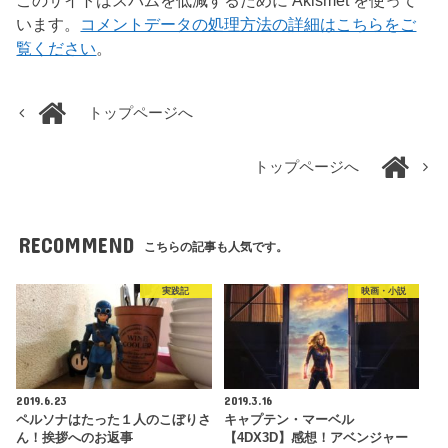
このサイトはスパムを低減するために Akismet を使って
います。
コメントデータの処理方法の詳細はこちらをご
覧ください
。
トップページへ
トップページへ
RECOMMEND
こちらの記事も人気です。
実践記
映画・小説
2019.6.23
2019.3.16
ペルソナはたった１人のこぼりさ
キャプテン・マーベル
ん！挨拶へのお返事
【4DX3D】感想！アベンジャー