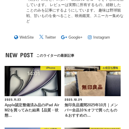
しています。 レビューは実際に所有するもの、経験した
ことのみを記事にするようにしています。 趣味は野球観
戦、甘いものを食べること、映画鑑賞、スニーカー集めな
ど
WebSite
Twitter
Google+
Instagram
NEW POST
このライターの最新記事
iPhone
お役立ち情報
2025.11.23
2025.10.29
Apple認定整備済み品のiPad Air
無印良品週間2025年10月｜メン
M2を買ってみた結果【品質・状
バー全品10％オフで買ったもの
態…
＆おすすめの…