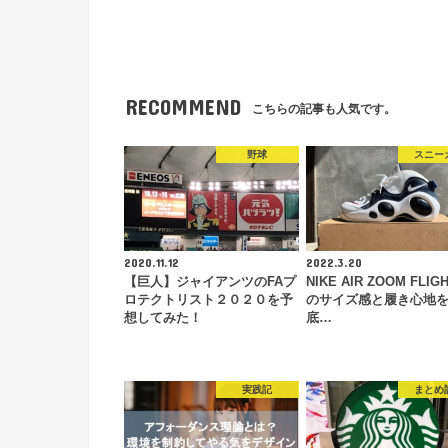
RECOMMEND
こちらの記事も人気です。
野球
スニー
2020.11.12
2022.3.20
【巨人】ジャイアンツのFAプ
NIKE AIR ZOOM FLIGH
ロテクトリスト２０２０を予
のサイズ感と履き心地
想してみた！
底…
実践記
まとめ