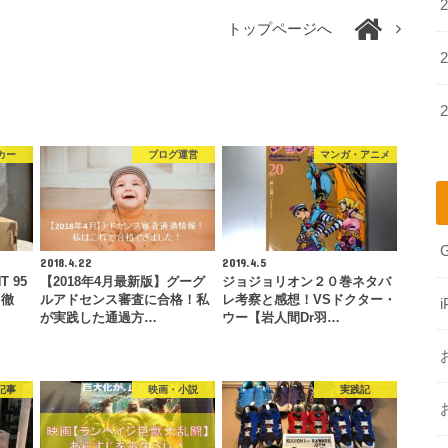
トップページへ
カー
ブログ運営
マンガ・アニメ
2018.4.22
2019.4.5
T 95
【2018年4月最新版】グーグ
ジョジョリオン２０巻ネタバ
を徹
ルアドセンス審査に合格！私
レ考察と感想！VSドクター・
i
が実践した通過方…
ウー【岩人間Dr羽…
記事
映画・小説
実践記