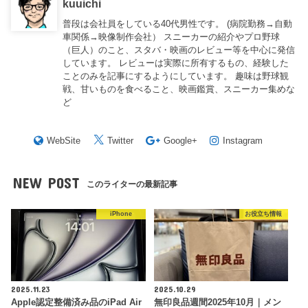
kuuichi
普段は会社員をしている40代男性です。 (病院勤務→自動
車関係→映像制作会社） スニーカーの紹介やプロ野球
（巨人）のこと、スタバ・映画のレビュー等を中心に発信
しています。 レビューは実際に所有するもの、経験した
ことのみを記事にするようにしています。 趣味は野球観
戦、甘いものを食べること、映画鑑賞、スニーカー集めな
ど
WebSite
Twitter
Google+
Instagram
NEW POST
このライターの最新記事
iPhone
お役立ち情報
2025.11.23
2025.10.29
Apple認定整備済み品のiPad Air
無印良品週間2025年10月｜メン