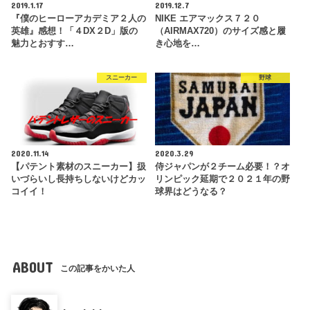
2019.1.17
2019.12.7
『僕のヒーローアカデミア２人の
NIKE エアマックス７２０
英雄』感想！「４DX２D」版の
（AIRMAX720）のサイズ感と履
魅力とおすす…
き心地を…
スニーカー
野球
2020.11.14
2020.3.29
【パテント素材のスニーカー】扱
侍ジャパンが２チーム必要！？オ
いづらいし長持ちしないけどカッ
リンピック延期で２０２１年の野
コイイ！
球界はどうなる？
ABOUT
この記事をかいた人