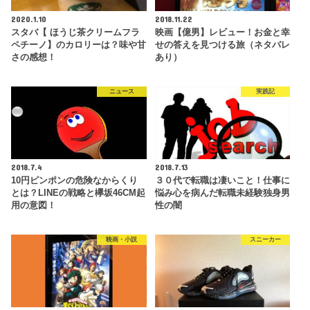
2020.1.10
2018.11.22
スタバ【 ほうじ茶クリームフラ
映画【億男】レビュー！お金と幸
ペチーノ】のカロリーは？味や甘
せの答えを見つける旅（ネタバレ
さの感想！
あり）
ニュース
実践記
2018.7.4
2018.7.13
10円ピンポンの危険なからくり
３０代で転職は凄いこと！仕事に
とは？LINEの戦略と欅坂46CM起
悩み心を病んだ転職未経験独身男
用の意図！
性の闇
映画・小説
スニーカー