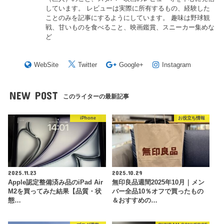
しています。 レビューは実際に所有するもの、経験した
ことのみを記事にするようにしています。 趣味は野球観
戦、甘いものを食べること、映画鑑賞、スニーカー集めな
ど
WebSite
Twitter
Google+
Instagram
NEW POST
このライターの最新記事
iPhone
お役立ち情報
2025.11.23
2025.10.29
Apple認定整備済み品のiPad Air
無印良品週間2025年10月｜メン
M2を買ってみた結果【品質・状
バー全品10％オフで買ったもの
態…
＆おすすめの…