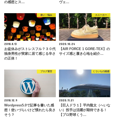
の感想とス…
ヴェ…
迷い・悩み
スニーカー
2018.8.13
2020.10.24
お盆休みがストレスフル？３０代
【AIR FORCE 1 GORE-TEX】の
独身男性が実家に居て感じる辛さ
サイズ感と履き心地を紹介…
の正体！
ブログ運営
くういちの雑感
2018.12.9
2020.11.21
Wordpress5.0で記事を書いた感
【巨人ドラ１】平内龍太（へいな
想！使いづらいけど慣れたら良さ
い）投手は活躍が期待できる！
そう？
【プロ野球くう…