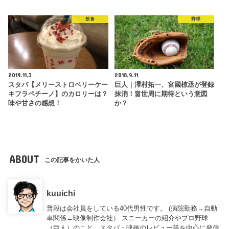
飲食
野球
2019.11.3
2018.9.11
スタバ【メリーストロベリーケー
巨人｜澤村拓一、宮國椋丞が登録
キフラペチーノ】のカロリーは？
抹消！畠世周に期待という意図
味や甘さの感想！
か？
ABOUT
この記事をかいた人
kuuichi
普段は会社員をしている40代男性です。 (病院勤務→自動
車関係→映像制作会社） スニーカーの紹介やプロ野球
（巨人）のこと、スタバ・映画のレビュー等を中心に発信